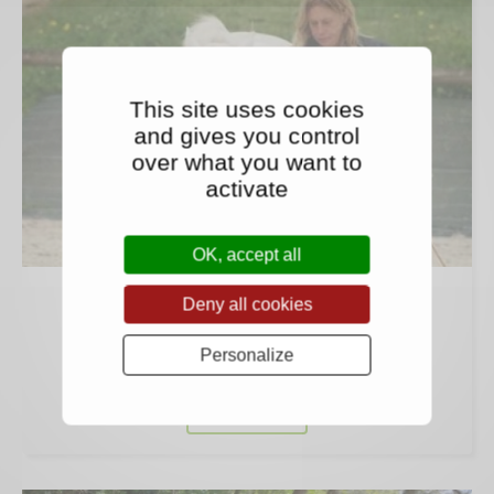
This site uses cookies
and gives you control
over what you want to
activate
OK, accept all
Equitation éthologique
Deny all cookies
Le cheval à son propre langage et sa propre façon de
Personalize
communiquer vous rêvez de le comprendre ...
En savoir +