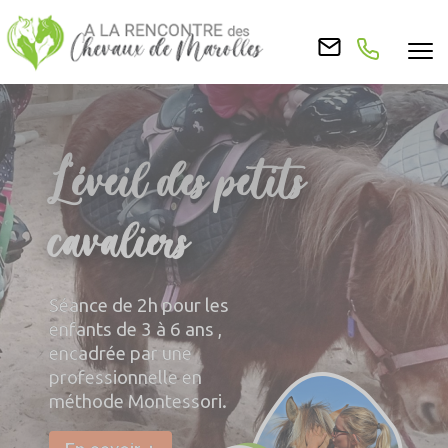
FORMULE COURS SUR LA
L'éveil des petits
RELATION
cavaliers
Séance de 2h pour les
enfants de 3 à 6 ans ,
encadrée par une
professionnelle en
méthode Montessori.